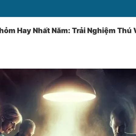
hỏm Hay Nhất Năm: Trải Nghiệm Thú 