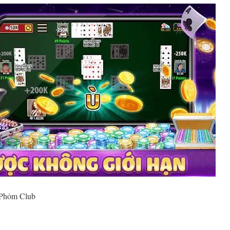
 Phỏm Club