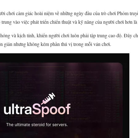
i chơi cảm giác hoài niệm về những ngày đầu của trò chơi Phỏm truyề
p trung vào việc phát triển chiến thuật và kỹ năng của người chơi hơn là
hóng và kịch tính, khiến người chơi luôn phải tập trung cao độ. Đây c
ơn giản nhưng không kém phần thú vị trong mỗi ván chơi.