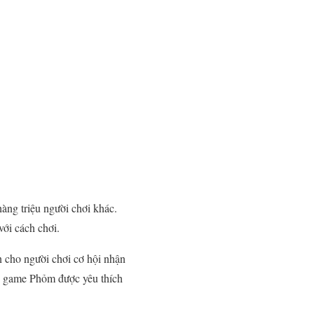
àng triệu người chơi khác.
ới cách chơi.
n cho người chơi cơ hội nhận
g game Phỏm được yêu thích