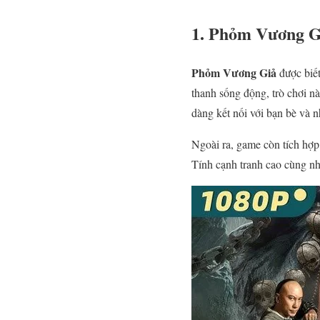
1. Phỏm Vương G
Phỏm Vương Giả
được biế
thanh sống động, trò chơi n
dàng kết nối với bạn bè và 
Ngoài ra, game còn tích hợp
Tính cạnh tranh cao cùng nh