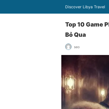
Discover Libya Travel
Top 10 Game P
Bỏ Qua
seo