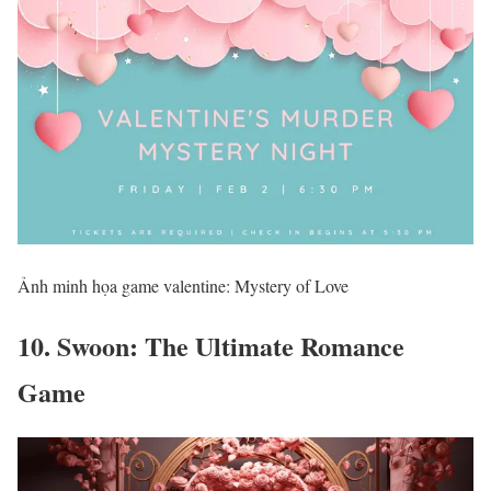
Ảnh minh họa game valentine: Mystery of Love
10. Swoon: The Ultimate Romance
Game