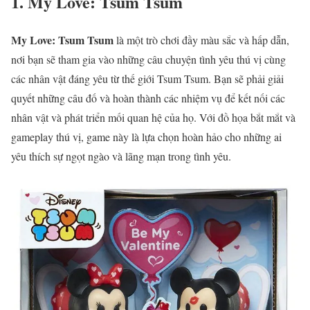
1. My Love: Tsum Tsum
My Love: Tsum Tsum
là một trò chơi đầy màu sắc và hấp dẫn,
nơi bạn sẽ tham gia vào những câu chuyện tình yêu thú vị cùng
các nhân vật đáng yêu từ thế giới Tsum Tsum. Bạn sẽ phải giải
quyết những câu đố và hoàn thành các nhiệm vụ để kết nối các
nhân vật và phát triển mối quan hệ của họ. Với đồ họa bắt mắt và
gameplay thú vị, game này là lựa chọn hoàn hảo cho những ai
yêu thích sự ngọt ngào và lãng mạn trong tình yêu.