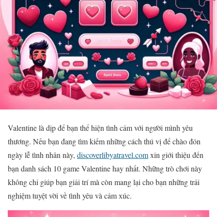
Valentine là dịp để bạn thể hiện tình cảm với người mình yêu
thương. Nếu bạn đang tìm kiếm những cách thú vị để chào đón
ngày lễ tình nhân này,
discoverlibyatravel.com
xin giới thiệu đến
bạn danh sách 10 game Valentine hay nhất. Những trò chơi này
không chỉ giúp bạn giải trí mà còn mang lại cho bạn những trải
nghiệm tuyệt vời về tình yêu và cảm xúc.