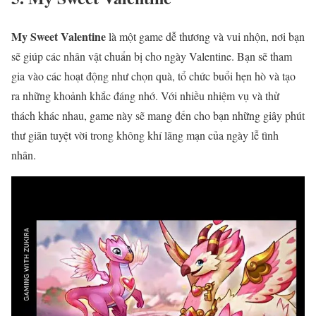
My Sweet Valentine
là một game dễ thương và vui nhộn, nơi bạn
sẽ giúp các nhân vật chuẩn bị cho ngày Valentine. Bạn sẽ tham
gia vào các hoạt động như chọn quà, tổ chức buổi hẹn hò và tạo
ra những khoảnh khắc đáng nhớ. Với nhiều nhiệm vụ và thử
thách khác nhau, game này sẽ mang đến cho bạn những giây phút
thư giãn tuyệt vời trong không khí lãng mạn của ngày lễ tình
nhân.