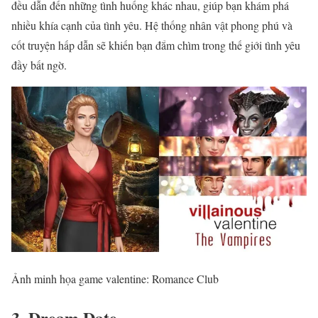
đều dẫn đến những tình huống khác nhau, giúp bạn khám phá
nhiều khía cạnh của tình yêu. Hệ thống nhân vật phong phú và
cốt truyện hấp dẫn sẽ khiến bạn đắm chìm trong thế giới tình yêu
đầy bất ngờ.
Ảnh minh họa game valentine: Romance Club
3. Dream Date