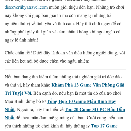
discoverlibyatravel.com
muốn giới thiệu đến bạn. Những trò chơi
này không chỉ giúp bạn giải trí mà còn mang lại những trải
nghiệm thú vị về tình yêu và tình cảm. Hãy thử chơi ngay để có
những phút giây thư giãn và cảm nhận không khí ngọt ngào của
ngày lễ tình nhân!
Chắc chắn rồi! Dưới đây là đoạn văn điều hướng người dùng, với
các liên kết nội bộ được chèn vào ngẫu nhiên:
Nếu bạn đang tìm kiếm thêm những trải nghiệm giải trí độc đáo
Khám Phá 13 Game Văn Phòng Giải
và thú vị, hãy tham khảo
Trí Tuyệt Vời
. Bên cạnh đó, nếu bạn là một tín đồ của trò chơi
Tổng Hợp 10 Game Mậu Binh Hay
Mậu Binh, đừng bỏ lỡ
Nhất
Top 20 Game 3D PC Hấp Dẫn
. Ngoài ra, hãy tìm hiểu về
Nhất
để thỏa mãn đam mê gaming của bạn. Cuối cùng, nếu bạn
Top 17 Game
yêu thích những trò chơi kinh dị, hãy thử ngay