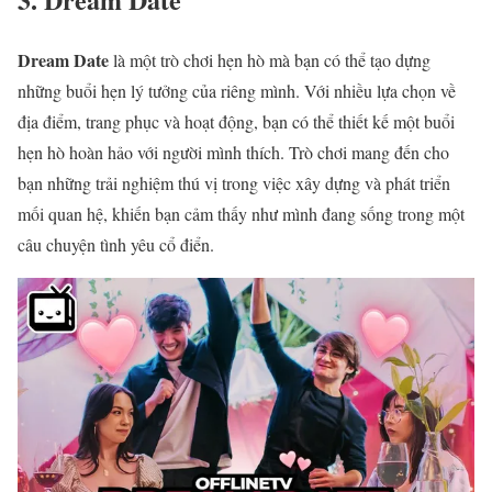
Dream Date
là một trò chơi hẹn hò mà bạn có thể tạo dựng
những buổi hẹn lý tưởng của riêng mình. Với nhiều lựa chọn về
địa điểm, trang phục và hoạt động, bạn có thể thiết kế một buổi
hẹn hò hoàn hảo với người mình thích. Trò chơi mang đến cho
bạn những trải nghiệm thú vị trong việc xây dựng và phát triển
mối quan hệ, khiến bạn cảm thấy như mình đang sống trong một
câu chuyện tình yêu cổ điển.