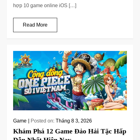
hợp 10 game online iOS […]
Read More
Game
Posted on:
Tháng 8 3, 2026
Khám Phá 12 Game Đảo Hải Tặc Hấp
Dẫn Nhất Hiện Nay