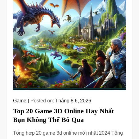
Game
Posted on:
Tháng 8 6, 2026
Top 20 Game 3D Online Hay Nhất
Bạn Không Thể Bỏ Qua
Tổng hợp 20 game 3d online mới nhất 2024 Tổng