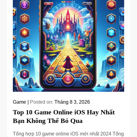
Game
Posted on:
Tháng 8 3, 2026
Top 10 Game Online iOS Hay Nhất
Bạn Không Thể Bỏ Qua
Tổng hợp 10 game online iOS mới nhất 2024 Tổng