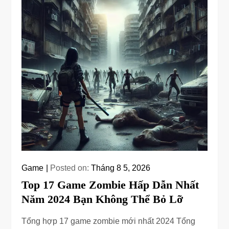
Game
Posted on:
Tháng 8 5, 2026
Top 17 Game Zombie Hấp Dẫn Nhất
Năm 2024 Bạn Không Thể Bỏ Lỡ
Tổng hợp 17 game zombie mới nhất 2024 Tổng