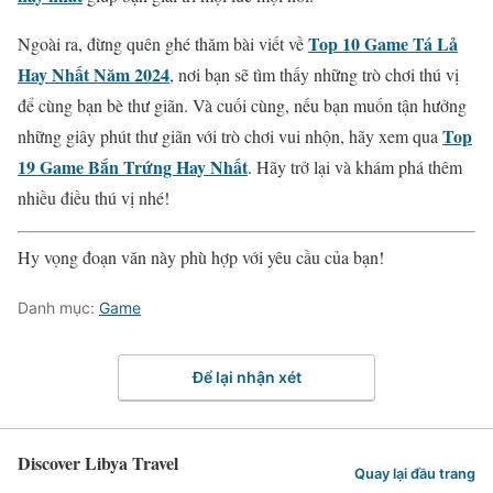
Top 10 Game Tá Lả
Ngoài ra, đừng quên ghé thăm bài viết về
Hay Nhất Năm 2024
, nơi bạn sẽ tìm thấy những trò chơi thú vị
để cùng bạn bè thư giãn. Và cuối cùng, nếu bạn muốn tận hưởng
Top
những giây phút thư giãn với trò chơi vui nhộn, hãy xem qua
19 Game Bắn Trứng Hay Nhất
. Hãy trở lại và khám phá thêm
nhiều điều thú vị nhé!
Hy vọng đoạn văn này phù hợp với yêu cầu của bạn!
Danh mục:
Game
Để lại nhận xét
Discover Libya Travel
Quay lại đầu trang