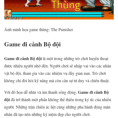
Ảnh minh họa game thùng: The Punisher
Game đi cảnh Bộ đội
Game đi cảnh Bộ đội
là một trong những trò chơi huyền thoại
được nhiều người nhớ đến. Người chơi sẽ nhập vai vào các nhân
vật bộ đội, tham gia vào các nhiệm vụ đầy gian nan. Trò chơi
không chỉ đòi hỏi kỹ năng mà còn cần sự tư duy và chiến thuật.
Game đi cảnh Bộ
Với đồ họa dễ nhìn và âm thanh sống động,
đội
đã trở thành một phần không thể thiếu trong ký ức của nhiều
người. Những trận chiến ác liệt cùng những pha hành động mãn
nhãn đã tạo nên những kỷ niệm đẹp cho người chơi.