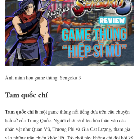
Ảnh minh họa game thùng: Sengoku 3
Tam quốc chí
Tam quốc chí
là một game thùng nổi tiếng dựa trên câu chuyện
lịch sử của Trung Quốc. Người chơi sẽ được hóa thân vào các
nhân vật như Quan Vũ, Trương Phi và Gia Cát Lượng, tham gia
vào những trận chiến khốc liệt. Trò chơi này không chỉ đòi hỏi kỹ