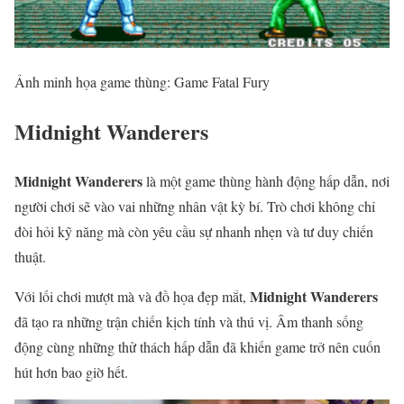
Ảnh minh họa game thùng: Game Fatal Fury
Midnight Wanderers
Midnight Wanderers
là một game thùng hành động hấp dẫn, nơi
người chơi sẽ vào vai những nhân vật kỳ bí. Trò chơi không chỉ
đòi hỏi kỹ năng mà còn yêu cầu sự nhanh nhẹn và tư duy chiến
thuật.
Midnight Wanderers
Với lối chơi mượt mà và đồ họa đẹp mắt,
đã tạo ra những trận chiến kịch tính và thú vị. Âm thanh sống
động cùng những thử thách hấp dẫn đã khiến game trở nên cuốn
hút hơn bao giờ hết.