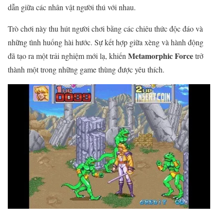
dẫn giữa các nhân vật người thú với nhau.
Trò chơi này thu hút người chơi bằng các chiêu thức độc đáo và
những tình huống hài hước. Sự kết hợp giữa xèng và hành động
Metamorphic Force
đã tạo ra một trải nghiệm mới lạ, khiến
trở
thành một trong những game thùng được yêu thích.