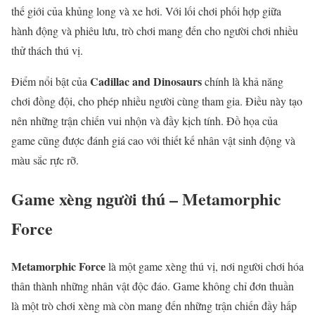
thế giới của khủng long và xe hơi. Với lối chơi phối hợp giữa
hành động và phiêu lưu, trò chơi mang đến cho người chơi nhiều
thử thách thú vị.
Cadillac and Dinosaurs
Điểm nổi bật của
chính là khả năng
chơi đồng đội, cho phép nhiều người cùng tham gia. Điều này tạo
nên những trận chiến vui nhộn và đầy kịch tính. Đồ họa của
game cũng được đánh giá cao với thiết kế nhân vật sinh động và
màu sắc rực rỡ.
Game xèng người thú – Metamorphic
Force
Metamorphic Force
là một game xèng thú vị, nơi người chơi hóa
thân thành những nhân vật độc đáo. Game không chỉ đơn thuần
là một trò chơi xèng mà còn mang đến những trận chiến đầy hấp