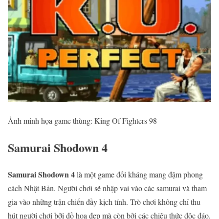
Ảnh minh họa game thùng: King Of Fighters 98
Samurai Shodown 4
Samurai Shodown 4
là một game đối kháng mang đậm phong
cách Nhật Bản. Người chơi sẽ nhập vai vào các samurai và tham
gia vào những trận chiến đầy kịch tính. Trò chơi không chỉ thu
hút người chơi bởi đồ họa đẹp mà còn bởi các chiêu thức độc đáo.