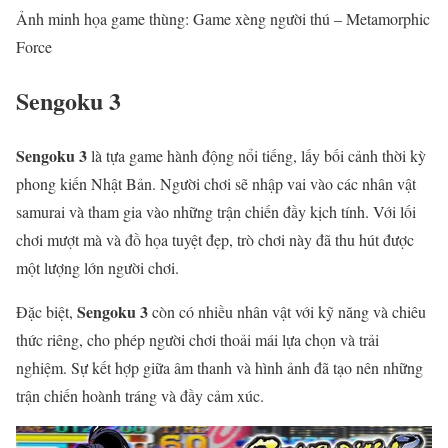
Ảnh minh họa game thùng: Game xèng người thú – Metamorphic
Force
Sengoku 3
Sengoku 3
là tựa game hành động nổi tiếng, lấy bối cảnh thời kỳ
phong kiến Nhật Bản. Người chơi sẽ nhập vai vào các nhân vật
samurai và tham gia vào những trận chiến đầy kịch tính. Với lối
chơi mượt mà và đồ họa tuyệt đẹp, trò chơi này đã thu hút được
một lượng lớn người chơi.
Sengoku 3
Đặc biệt,
còn có nhiều nhân vật với kỹ năng và chiêu
thức riêng, cho phép người chơi thoải mái lựa chọn và trải
nghiệm. Sự kết hợp giữa âm thanh và hình ảnh đã tạo nên những
trận chiến hoành tráng và đầy cảm xúc.