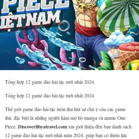
Tổng hợp 12 game đảo hải tặc mới nhất 2024
Tổng hợp 12 game đảo hải tặc mới nhất 2024
Thế giới game đảo hải tặc luôn thu hút sự chú ý của các game
thủ, đặc biệt là những người hâm mộ bộ manga và anime One
Discoverlibyatravel.com
Piece.
xin giới thiệu đến bạn danh sách
12 game đảo hải tặc mới nhất năm 2024, giúp bạn có thêm lựa