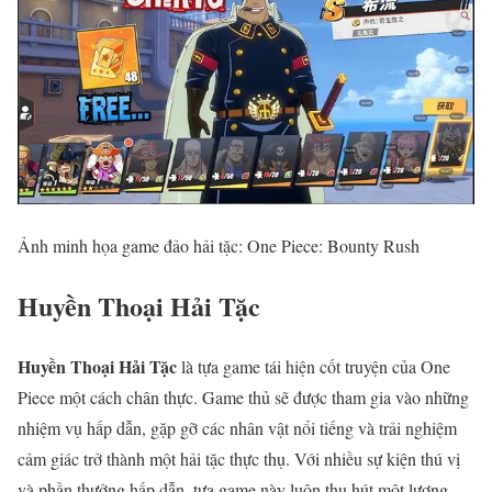
Ảnh minh họa game đảo hải tặc: One Piece: Bounty Rush
Huyền Thoại Hải Tặc
Huyền Thoại Hải Tặc
là tựa game tái hiện cốt truyện của One
Piece một cách chân thực. Game thủ sẽ được tham gia vào những
nhiệm vụ hấp dẫn, gặp gỡ các nhân vật nổi tiếng và trải nghiệm
cảm giác trở thành một hải tặc thực thụ. Với nhiều sự kiện thú vị
và phần thưởng hấp dẫn, tựa game này luôn thu hút một lượng