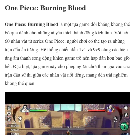
One Piece: Burning Blood
One Piece: Burning Blood
là một tựa game đối kháng không thể
bỏ qua dành cho những ai yêu thích hành động kịch tính. Với hơn
60 nhân vật từ series One Piece, người chơi có thể tạo ra những
trận đấu ấn tượng. Hệ thống chiến đấu 1v1 và 9v9 cùng các hiệu
ứng âm thanh sống động khiến game trở nên hấp dẫn hơn bao giờ
hết. Đặc biệt, tựa game này cho phép người chơi tham gia vào các
trận đấu sử thi giữa các nhân vật nổi tiếng, mang đến trải nghiệm
không thể quên.