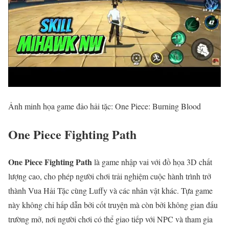
Ảnh minh họa game đảo hải tặc: One Piece: Burning Blood
One Piece Fighting Path
One Piece Fighting Path
là game nhập vai với đồ họa 3D chất
lượng cao, cho phép người chơi trải nghiệm cuộc hành trình trở
thành Vua Hải Tặc cùng Luffy và các nhân vật khác. Tựa game
này không chỉ hấp dẫn bởi cốt truyện mà còn bởi không gian đấu
trường mở, nơi người chơi có thể giao tiếp với NPC và tham gia