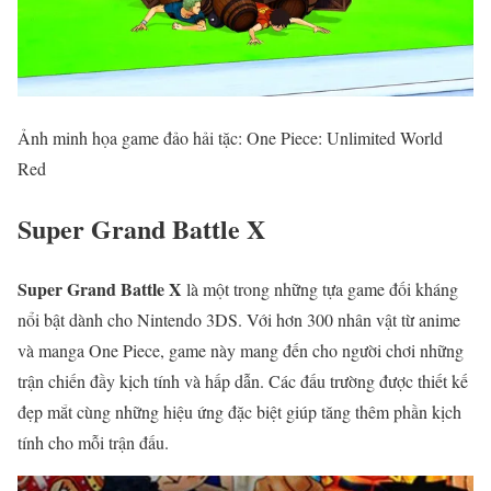
Ảnh minh họa game đảo hải tặc: One Piece: Unlimited World
Red
Super Grand Battle X
Super Grand Battle X
là một trong những tựa game đối kháng
nổi bật dành cho Nintendo 3DS. Với hơn 300 nhân vật từ anime
và manga One Piece, game này mang đến cho người chơi những
trận chiến đầy kịch tính và hấp dẫn. Các đấu trường được thiết kế
đẹp mắt cùng những hiệu ứng đặc biệt giúp tăng thêm phần kịch
tính cho mỗi trận đấu.