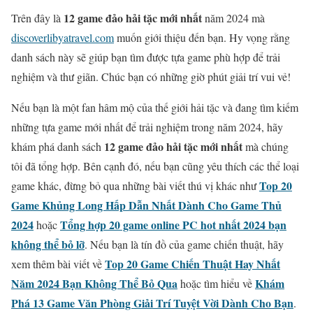
12 game đảo hải tặc mới nhất
Trên đây là
năm 2024 mà
discoverlibyatravel.com
muốn giới thiệu đến bạn. Hy vọng rằng
danh sách này sẽ giúp bạn tìm được tựa game phù hợp để trải
nghiệm và thư giãn. Chúc bạn có những giờ phút giải trí vui vẻ!
Nếu bạn là một fan hâm mộ của thế giới hải tặc và đang tìm kiếm
những tựa game mới nhất để trải nghiệm trong năm 2024, hãy
12 game đảo hải tặc mới nhất
khám phá danh sách
mà chúng
tôi đã tổng hợp. Bên cạnh đó, nếu bạn cũng yêu thích các thể loại
Top 20
game khác, đừng bỏ qua những bài viết thú vị khác như
Game Khủng Long Hấp Dẫn Nhất Dành Cho Game Thủ
2024
Tổng hợp 20 game online PC hot nhất 2024 bạn
hoặc
không thể bỏ lỡ
. Nếu bạn là tín đồ của game chiến thuật, hãy
Top 20 Game Chiến Thuật Hay Nhất
xem thêm bài viết về
Năm 2024 Bạn Không Thể Bỏ Qua
Khám
hoặc tìm hiểu về
Phá 13 Game Văn Phòng Giải Trí Tuyệt Vời Dành Cho Bạn
.