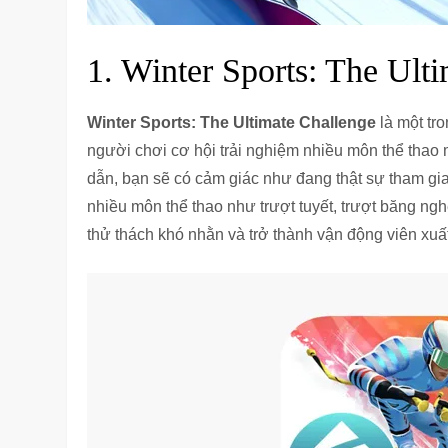
1. Winter Sports: The Ult
Winter Sports: The Ultimate Challenge
là một tr
người chơi cơ hội trải nghiệm nhiều môn thể thao
dẫn, bạn sẽ có cảm giác như đang thật sự tham gia
nhiều môn thể thao như trượt tuyết, trượt băng ng
thử thách khó nhằn và trở thành vận động viên xuất