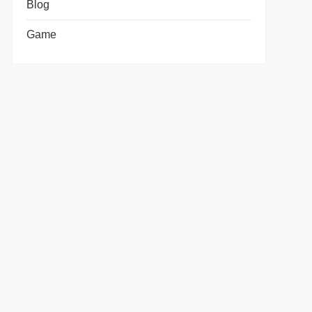
Blog
Game