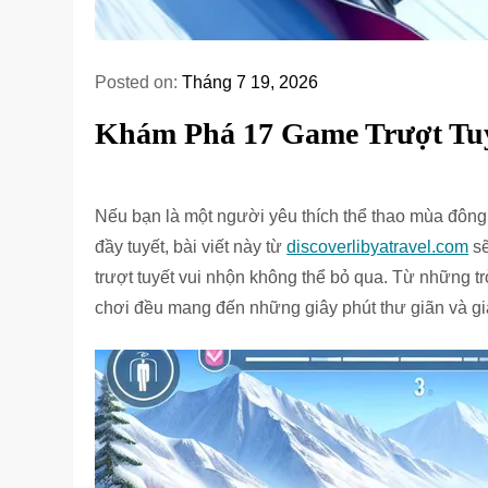
Posted on:
Tháng 7 19, 2026
Khám Phá 17 Game Trượt Tu
Nếu bạn là một người yêu thích thể thao mùa đông 
đầy tuyết, bài viết này từ
discoverlibyatravel.com
sẽ
trượt tuyết vui nhộn không thể bỏ qua. Từ những t
chơi đều mang đến những giây phút thư giãn và giả