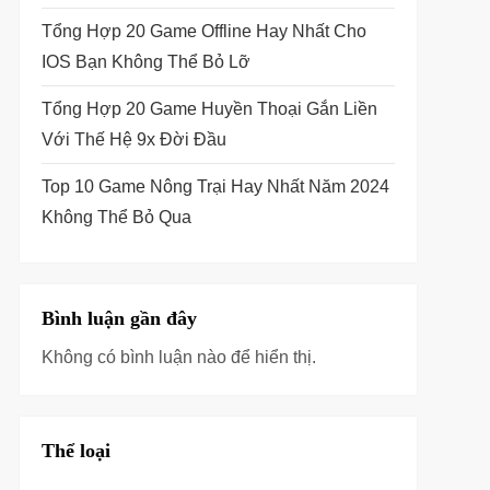
Tổng Hợp 20 Game Offline Hay Nhất Cho
IOS Bạn Không Thể Bỏ Lỡ
Tổng Hợp 20 Game Huyền Thoại Gắn Liền
Với Thế Hệ 9x Đời Đầu
Top 10 Game Nông Trại Hay Nhất Năm 2024
Không Thể Bỏ Qua
Bình luận gần đây
Không có bình luận nào để hiển thị.
Thể loại