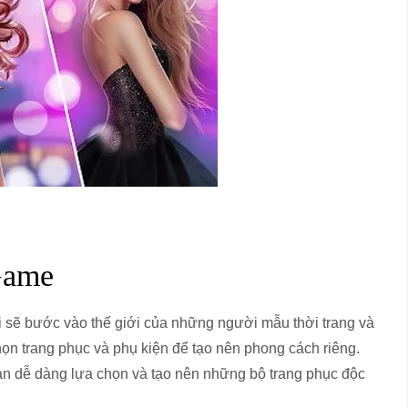
Game
i sẽ bước vào thế giới của những người mẫu thời trang và
chọn trang phục và phụ kiện để tạo nên phong cách riêng.
n dễ dàng lựa chọn và tạo nên những bộ trang phục độc