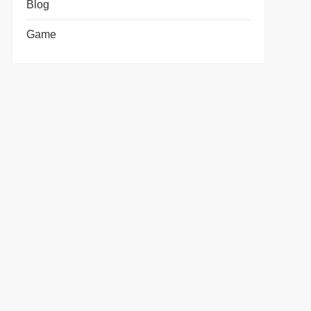
Blog
Game