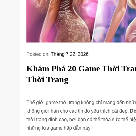
Posted on:
Tháng 7 22, 2026
Khám Phá 20 Game Thời Tra
Thời Trang
Thế giới game thời trang không chỉ mang đến những
không giới hạn cho các tín đồ yêu thích cái đẹp.
Di
thời trang đỉnh cao, nơi bạn có thể thỏa sức thể 
những tựa game hấp dẫn này!