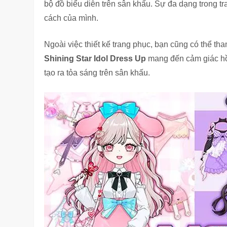
bộ đồ biểu diễn trên sân khấu. Sự đa dạng trong t
cách của mình.
Ngoài việc thiết kế trang phục, bạn cũng có thể tha
Shining Star Idol Dress Up
mang đến cảm giác hồ
tạo ra tỏa sáng trên sân khấu.