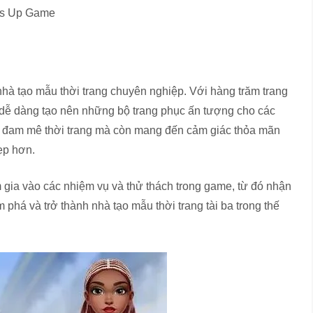
ess Up Game
nhà tạo mẫu thời trang chuyên nghiệp. Với hàng trăm trang
ể dễ dàng tạo nên những bộ trang phục ấn tượng cho các
m đam mê thời trang mà còn mang đến cảm giác thỏa mãn
ẹp hơn.
 gia vào các nhiệm vụ và thử thách trong game, từ đó nhận
á và trở thành nhà tạo mẫu thời trang tài ba trong thế