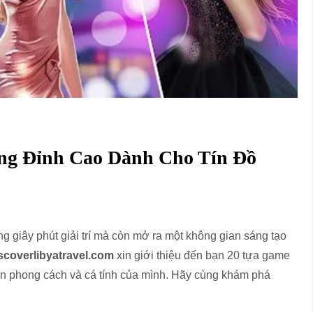
ng Đỉnh Cao Dành Cho Tín Đồ
 giây phút giải trí mà còn mở ra một không gian sáng tạo
scoverlibyatravel.com
xin giới thiệu đến bạn 20 tựa game
hiện phong cách và cá tính của mình. Hãy cùng khám phá