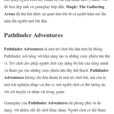
Magic: The Gathering
đồ họa đẹp mắt và gameplay hấp dẫn,
Arena
đã thu hút được sự quan tâm lớn từ cả người hâm mộ lâu
năm lẫn người mới bắt đầu.
Pathfinder Adventures
Pathfinder Adventures
là một trò chơi bài dựa trên hệ thống
Pathfinder, nổi tiếng với khả năng tạo ra những cuộc phiêu lưu thú
vị. Trò chơi cho phép người chơi xây dựng bộ bài của riêng mình
Pathfinder
và tham gia vào những cuộc phiêu lưu đầy thử thách.
Adventures
không chỉ đơn thuần là một trò chơi bài, mà còn là
một trải nghiệm nhập vai thú vị, nơi người chơi có thể tương tác
với cốt truyện và nhân vật trong game.
Pathfinder Adventures
Gameplay của
rất phong phú và đa
dạng, với nhiều chế độ chơi khác nhau. Người chơi có thể tham