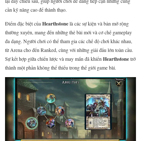
lại đầy chiều sâu, giúp người chơi dễ dàng tiếp cận nhưng cũng
cần kỹ năng cao để thành thạo.
Hearthstone
Điểm đặc biệt của
là các sự kiện và bản mở rộng
thường xuyên, mang đến những thẻ bài mới và cơ chế gameplay
đa dạng. Người chơi có thể tham gia các chế độ chơi khác nhau,
từ Arena cho đến Ranked, cùng với những giải đấu lớn toàn cầu.
Hearthstone
Sự kết hợp giữa chiến lược và may mắn đã khiến
trở
thành một phần không thể thiếu trong thế giới game bài.