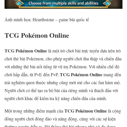
Ảnh minh họa: Hearthstone – game bài quốc tế
TCG Pokémon Online
TCG Pokémon Online
là một trò chơi bài trực tuyến dựa trên trò
chơi thẻ bài Pokémon, cho phép người chơi thu thập và chiến đấu
với những thẻ bài nổi tiếng từ vũ trụ Pokémon. Với nhiều chế độ
TCG Pokémon Online
chơi hấp dẫn, từ PvE đến PvP,
mang đến
trải nghiệm quen thuộc nhưng cũng mới mẻ cho các fan hâm mộ.
Người chơi có thể tạo ra bộ bài của riêng mình và thách đấu với
người chơi khác để kiểm tra kỹ năng chiến đấu của mình.
TCG Pokémon Online
Một trong những điểm mạnh của
là cộng
đồng người chơi đông đảo và năng động, cùng với các sự kiện
thường xuyên diễn ra. Hệ thống thẻ bài phong phú và đa dạng