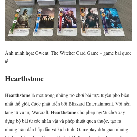
Ảnh minh họa: Gwent: The Witcher Card Game – game bài quốc
tế
Hearthstone
Hearthstone
là một trong những trò chơi bài trực tuyến phổ biến
nhất thế giới, được phát triển bởi Blizzard Entertainment. Với nền
Hearthstone
tảng từ vũ trụ Warcraft,
cho phép người chơi xây
dựng bộ bài từ các nhân vật và phép thuật quen thuộc, tạo ra
những trận đấu hấp dẫn và kịch tính. Gameplay đơn giản nhưng