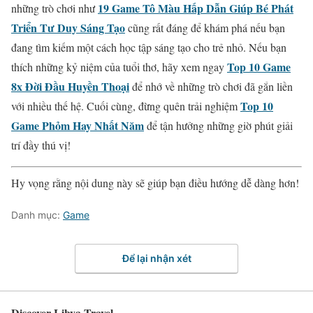
19 Game Tô Màu Hấp Dẫn Giúp Bé Phát
những trò chơi như
Triển Tư Duy Sáng Tạo
cũng rất đáng để khám phá nếu bạn
đang tìm kiếm một cách học tập sáng tạo cho trẻ nhỏ. Nếu bạn
Top 10 Game
thích những kỷ niệm của tuổi thơ, hãy xem ngay
8x Đời Đầu Huyền Thoại
để nhớ về những trò chơi đã gắn liền
Top 10
với nhiều thế hệ. Cuối cùng, đừng quên trải nghiệm
Game Phỏm Hay Nhất Năm
để tận hưởng những giờ phút giải
trí đầy thú vị!
Hy vọng rằng nội dung này sẽ giúp bạn điều hướng dễ dàng hơn!
Danh mục:
Game
Để lại nhận xét
Discover Libya Travel