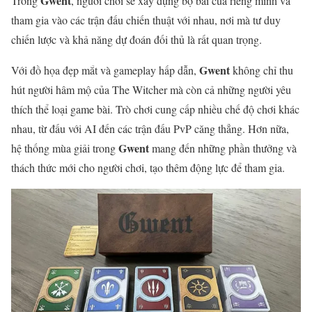
Gwent
Trong
, người chơi sẽ xây dựng bộ bài của riêng mình và
tham gia vào các trận đấu chiến thuật với nhau, nơi mà tư duy
chiến lược và khả năng dự đoán đối thủ là rất quan trọng.
Gwent
Với đồ họa đẹp mắt và gameplay hấp dẫn,
không chỉ thu
hút người hâm mộ của The Witcher mà còn cả những người yêu
thích thể loại game bài. Trò chơi cung cấp nhiều chế độ chơi khác
nhau, từ đấu với AI đến các trận đấu PvP căng thẳng. Hơn nữa,
Gwent
hệ thống mùa giải trong
mang đến những phần thưởng và
thách thức mới cho người chơi, tạo thêm động lực để tham gia.