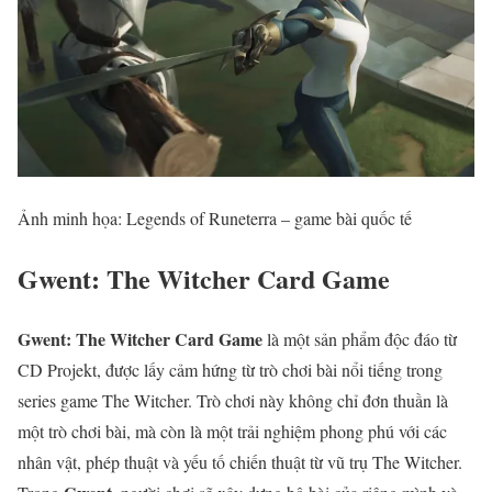
Ảnh minh họa: Legends of Runeterra – game bài quốc tế
Gwent: The Witcher Card Game
Gwent: The Witcher Card Game
là một sản phẩm độc đáo từ
CD Projekt, được lấy cảm hứng từ trò chơi bài nổi tiếng trong
series game The Witcher. Trò chơi này không chỉ đơn thuần là
một trò chơi bài, mà còn là một trải nghiệm phong phú với các
nhân vật, phép thuật và yếu tố chiến thuật từ vũ trụ The Witcher.