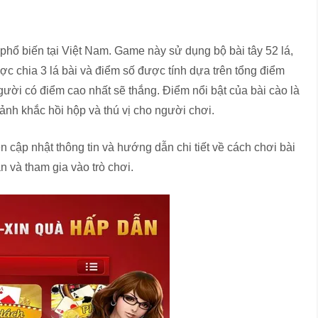
phổ biến tại Việt Nam. Game này sử dụng bộ bài tây 52 lá,
ợc chia 3 lá bài và điểm số được tính dựa trên tổng điểm
người có điểm cao nhất sẽ thắng. Điểm nổi bật của bài cào là
oảnh khắc hồi hộp và thú vị cho người chơi.
n cập nhật thông tin và hướng dẫn chi tiết về cách chơi bài
n và tham gia vào trò chơi.