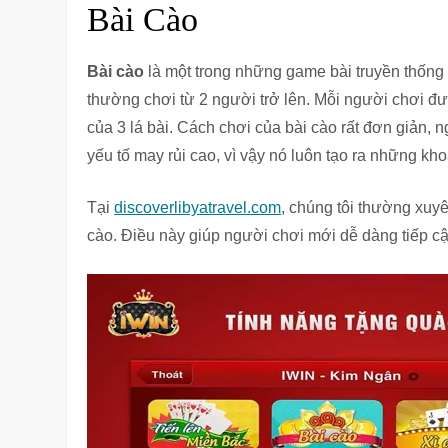
Bài Cào
Bài cào
là một trong những game bài truyền thống 
thường chơi từ 2 người trở lên. Mỗi người chơi đư
của 3 lá bài. Cách chơi của bài cào rất đơn giản, 
yếu tố may rủi cao, vì vậy nó luôn tạo ra những kh
Tại
discoverlibyatravel.com
, chúng tôi thường xuyê
cào. Điều này giúp người chơi mới dễ dàng tiếp cậ