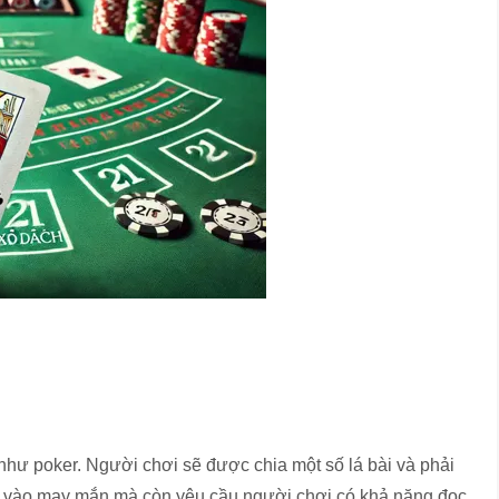
như poker. Người chơi sẽ được chia một số lá bài và phải
a vào may mắn mà còn yêu cầu người chơi có khả năng đọc