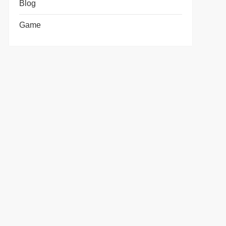
Blog
Game