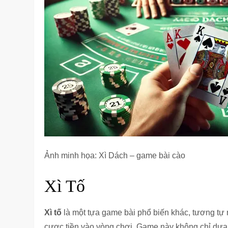
Ảnh minh họa: Xì Dách – game bài cào
Xì Tố
Xì tố
là một tựa game bài phổ biến khác, tương tự 
cược tiền vào vòng chơi. Game này không chỉ dự