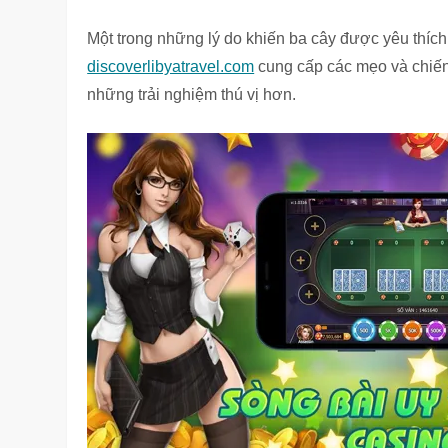
Một trong những lý do khiến ba cây được yêu thích 
discoverlibyatravel.com
cung cấp các mẹo và chiến 
những trải nghiệm thú vị hơn.