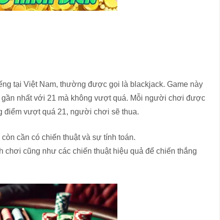
tiếng tại Việt Nam, thường được gọi là blackjack. Game này
o gần nhất với 21 mà không vượt quá. Mỗi người chơi được
ổng điểm vượt quá 21, người chơi sẽ thua.
 còn cần có chiến thuật và sự tính toán.
 chơi cũng như các chiến thuật hiệu quả để chiến thắng