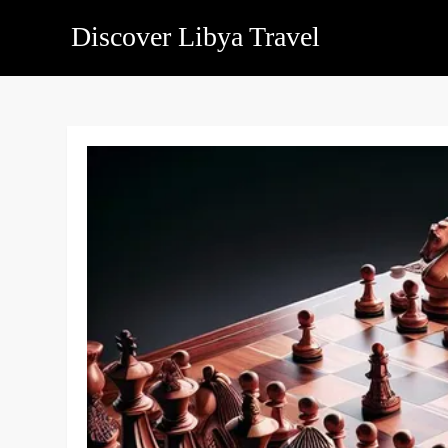
Skip
Discover Libya Travel
to
content