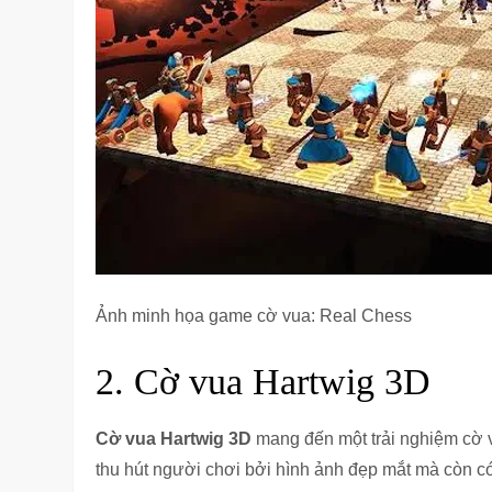
Ảnh minh họa game cờ vua: Real Chess
2. Cờ vua Hartwig 3D
Cờ vua Hartwig 3D
mang đến một trải nghiệm cờ v
thu hút người chơi bởi hình ảnh đẹp mắt mà còn có