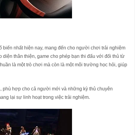
ổ biến nhất hiện nay, mang đến cho người chơi trải nghiệm
o diện thân thiện, game cho phép bạn thi đấu với đối thủ từ
huần là một trò chơi mà còn là một môi trường học hỏi, giúp
u, phù hợp cho cả người mới và những kỳ thủ chuyên
ng lại sự linh hoạt trong việc trải nghiệm.