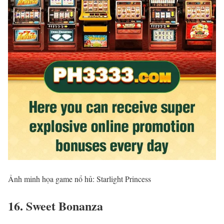
Ảnh minh họa game nổ hủ: Starlight Princess
16. Sweet Bonanza