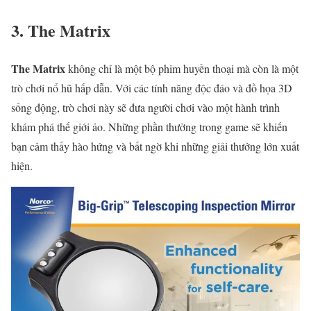
3. The Matrix
The Matrix
không chỉ là một bộ phim huyền thoại mà còn là một
trò chơi nổ hũ hấp dẫn. Với các tính năng độc đáo và đồ họa 3D
sống động, trò chơi này sẽ đưa người chơi vào một hành trình
khám phá thế giới ảo. Những phần thưởng trong game sẽ khiến
bạn cảm thấy hào hứng và bất ngờ khi những giải thưởng lớn xuất
hiện.