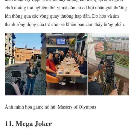
chơi những trải nghiệm thú vị mà còn có cơ hội nhận giải thưởng
lớn thông qua các vòng quay thưởng hấp dẫn. Đồ họa và âm
thanh sống động của trò chơi sẽ khiến bạn cảm thấy hưng phấn.
Ảnh minh họa game nổ hủ: Masters of Olympus
11. Mega Joker