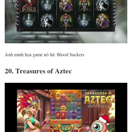
Ảnh minh họa game nổ hủ: Blood Suckers
20. Treasures of Aztec