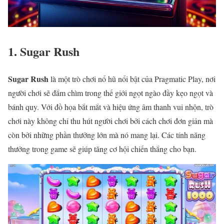
1. Sugar Rush
Sugar Rush
là một trò chơi nổ hũ nổi bật của Pragmatic Play, nơi
người chơi sẽ đắm chìm trong thế giới ngọt ngào đầy kẹo ngọt và
bánh quy. Với đồ họa bắt mắt và hiệu ứng âm thanh vui nhộn, trò
chơi này không chỉ thu hút người chơi bởi cách chơi đơn giản mà
còn bởi những phần thưởng lớn mà nó mang lại. Các tính năng
thưởng trong game sẽ giúp tăng cơ hội chiến thắng cho bạn.