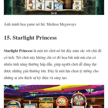
Ảnh minh họa game nổ hủ: Medusa Megaways
15. Starlight Princess
Starlight Princess
là một trò chơi nổ hũ đầy màu sắc với chủ đề
cổ tích. Trò chơi này không chỉ có đồ họa bắt mắt mà còn có
nhiều tính năng thưởng hấp dẫn, giúp người chơi dễ dàng đạt
được những giải thưởng lớn. Đây là một lựa chọn lý tưởng cho
những ai yêu thích sự kỳ diệu và sáng tạo.