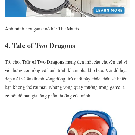
Ảnh minh họa game nổ hủ: The Matrix
4. Tale of Two Dragons
Tale of Two Dragons
Trò chơi
mang đến một câu chuyện thú vị
về những con rồng và hành trình khám phá kho báu. Với đồ họa
đẹp mắt và âm thanh sống động, trò chơi này chắc chắn sẽ khiến
bạn không thể rời mắt. Những vòng quay thưởng trong game là
cơ hội để bạn gia tăng phần thưởng của mình.