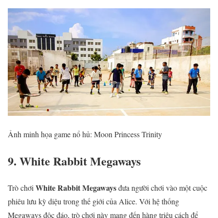
Ảnh minh họa game nổ hủ: Moon Princess Trinity
9. White Rabbit Megaways
White Rabbit Megaways
Trò chơi
đưa người chơi vào một cuộc
phiêu lưu kỳ diệu trong thế giới của Alice. Với hệ thống
Megaways độc đáo, trò chơi này mang đến hàng triệu cách để