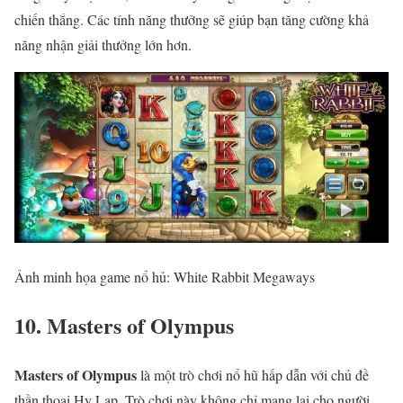
chiến thắng. Các tính năng thưởng sẽ giúp bạn tăng cường khả
năng nhận giải thưởng lớn hơn.
Ảnh minh họa game nổ hủ: White Rabbit Megaways
10. Masters of Olympus
Masters of Olympus
là một trò chơi nổ hũ hấp dẫn với chủ đề
thần thoại Hy Lạp. Trò chơi này không chỉ mang lại cho người