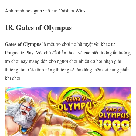
Ảnh minh họa game nổ hủ: Caishen Wins
18. Gates of Olympus
Gates of Olympus
là một trò chơi nổ hũ tuyệt vời khác từ
Pragmatic Play. Với chủ đề thần thoại và các biểu tượng ấn tượng,
trò chơi này mang đến cho người chơi nhiều cơ hội nhận giải
thưởng lớn. Các tính năng thưởng sẽ làm tăng thêm sự hưng phấn
khi chơi.