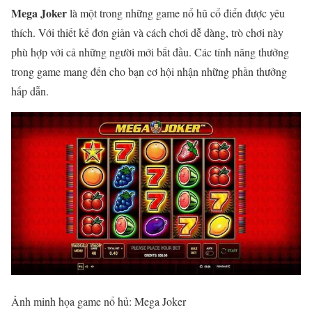
Mega Joker
là một trong những game nổ hũ cổ điển được yêu
thích. Với thiết kế đơn giản và cách chơi dễ dàng, trò chơi này
phù hợp với cả những người mới bắt đầu. Các tính năng thưởng
trong game mang đến cho bạn cơ hội nhận những phần thưởng
hấp dẫn.
Ảnh minh họa game nổ hủ: Mega Joker