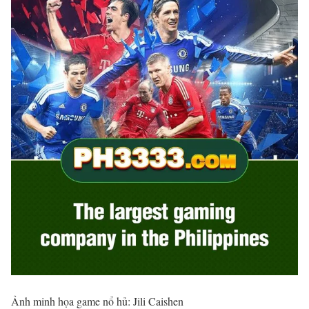
Ảnh minh họa game nổ hủ: Jili Caishen