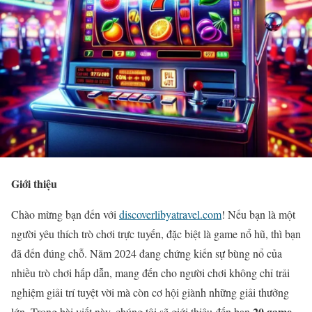
Giới thiệu
Chào mừng bạn đến với
discoverlibyatravel.com
! Nếu bạn là một
người yêu thích trò chơi trực tuyến, đặc biệt là game nổ hũ, thì bạn
đã đến đúng chỗ. Năm 2024 đang chứng kiến sự bùng nổ của
nhiều trò chơi hấp dẫn, mang đến cho người chơi không chỉ trải
nghiệm giải trí tuyệt vời mà còn cơ hội giành những giải thưởng
20 game
lớn. Trong bài viết này, chúng tôi sẽ giới thiệu đến bạn